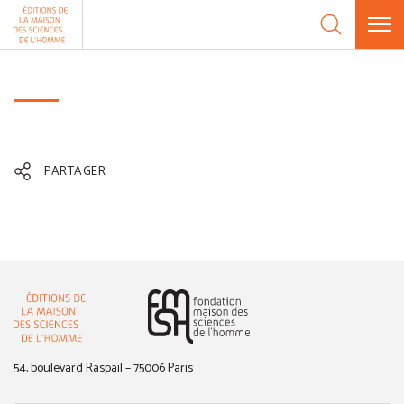
Aller au contenu
Panneau de gestion des cookies
PARTAGER
(nouvelle fenêtre)
54, boulevard Raspail – 75006 Paris