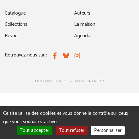
Catalogue
Auteurs
Collections
La maison
Revues
Agenda
Retrouvez-nous sur :
Facebook
Bluesky
Instagram
MENTIONS LÉGALES
NOUS CONTACTER
Ce site utilise des cookies et vous donne le contrôle sur ceux
que vous souhaitez activer
Tout accepter
Tout refuser
Personnaliser