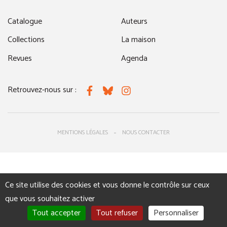
Catalogue
Auteurs
Collections
La maison
Revues
Agenda
Retrouvez-nous sur :
Facebook
Bluesky
Instagram
MENTIONS LÉGALES
NOUS CONTACTER
Ce site utilise des cookies et vous donne le contrôle sur ceux
que vous souhaitez activer
Tout accepter
Tout refuser
Personnaliser