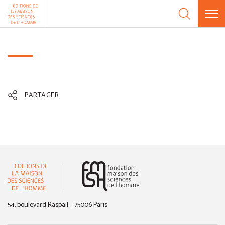
Aller au contenu
Panneau de gestion des cookies
PARTAGER
(nouvelle fenêtre)
54, boulevard Raspail – 75006 Paris