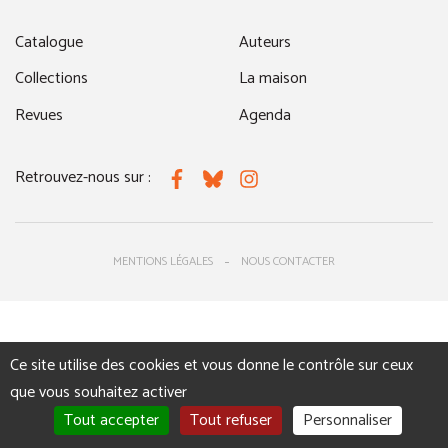
Catalogue
Auteurs
Collections
La maison
Revues
Agenda
Retrouvez-nous sur :
Facebook
Bluesky
Instagram
MENTIONS LÉGALES
NOUS CONTACTER
Ce site utilise des cookies et vous donne le contrôle sur ceux
que vous souhaitez activer
Tout accepter
Tout refuser
Personnaliser