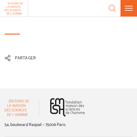
Aller au contenu
Panneau de gestion des cookies
PARTAGER
(nouvelle fenêtre)
54, boulevard Raspail – 75006 Paris