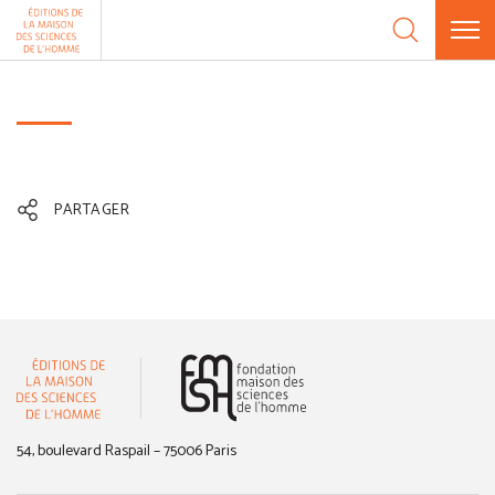
Aller au contenu
Panneau de gestion des cookies
PARTAGER
(nouvelle fenêtre)
54, boulevard Raspail – 75006 Paris