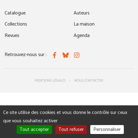
Catalogue
Auteurs
Collections
La maison
Revues
Agenda
Retrouvez-nous sur :
Facebook
Bluesky
Instagram
MENTIONS LÉGALES
NOUS CONTACTER
Ce site utilise des cookies et vous donne le contrôle sur ceux
que vous souhaitez activer
Tout accepter
Tout refuser
Personnaliser