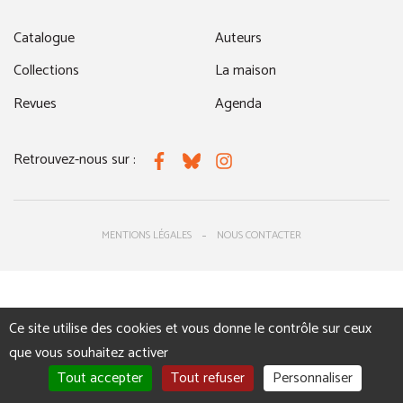
Catalogue
Auteurs
Collections
La maison
Revues
Agenda
Retrouvez-nous sur :
Facebook
Bluesky
Instagram
MENTIONS LÉGALES
NOUS CONTACTER
Ce site utilise des cookies et vous donne le contrôle sur ceux
que vous souhaitez activer
Tout accepter
Tout refuser
Personnaliser