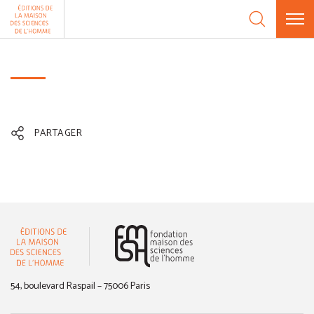
Aller au contenu
Panneau de gestion des cookies
PARTAGER
(nouvelle fenêtre)
54, boulevard Raspail – 75006 Paris