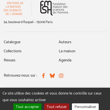
(nouvelle fenêtre)
54, boulevard Raspail – 75006 Paris
Catalogue
Auteurs
Collections
La maison
Revues
Agenda
Retrouvez-nous sur :
Facebook
Bluesky
Instagram
Ce site utilise des cookies et vous donne le contrôle sur ceux
MENTIONS LÉGALES
NOUS CONTACTER
que vous souhaitez activer
Tout accepter
Tout refuser
Personnaliser