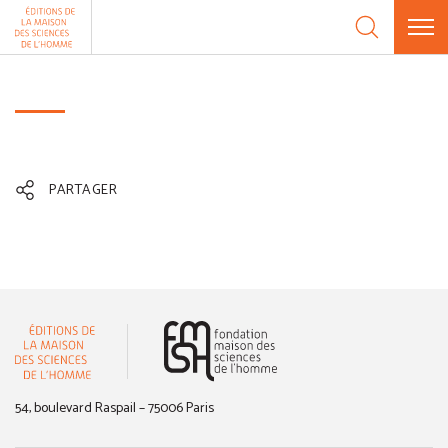
Aller au contenu
Panneau de gestion des cookies
PARTAGER
(nouvelle fenêtre)
54, boulevard Raspail – 75006 Paris