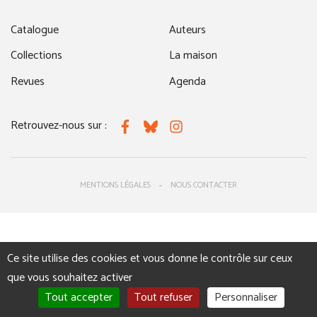
Catalogue
Auteurs
Collections
La maison
Revues
Agenda
Retrouvez-nous sur :
Facebook
Bluesky
Instagram
MENTIONS LÉGALES
NOUS CONTACTER
Ce site utilise des cookies et vous donne le contrôle sur ceux
que vous souhaitez activer
Tout accepter
Tout refuser
Personnaliser