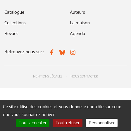
Catalogue
Auteurs
Collections
La maison
Revues
Agenda
Retrouvez-nous sur :
Facebook
Bluesky
Instagram
MENTIONS LÉGALES
NOUS CONTACTER
Ce site utilise des cookies et vous donne le contrôle sur ceux
que vous souhaitez activer
Tout accepter
Tout refuser
Personnaliser