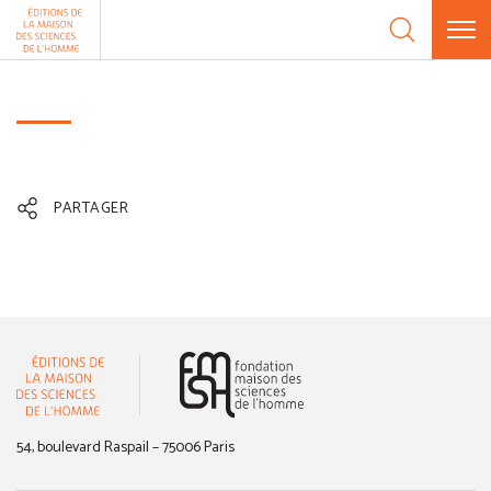
Aller au contenu
Panneau de gestion des cookies
PARTAGER
(nouvelle fenêtre)
54, boulevard Raspail – 75006 Paris