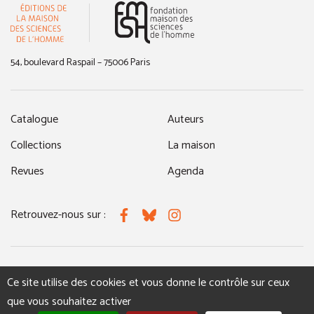
(nouvelle fenêtre)
54, boulevard Raspail – 75006 Paris
Catalogue
Auteurs
Collections
La maison
Revues
Agenda
Retrouvez-nous sur :
Facebook
Bluesky
Instagram
MENTIONS LÉGALES
NOUS CONTACTER
Ce site utilise des cookies et vous donne le contrôle sur ceux
que vous souhaitez activer