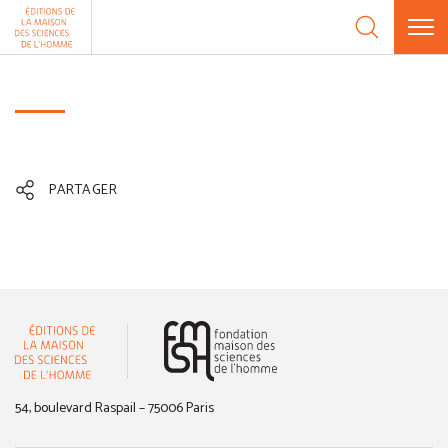
Aller au contenu
Panneau de gestion des cookies
PARTAGER
(nouvelle fenêtre)
54, boulevard Raspail – 75006 Paris