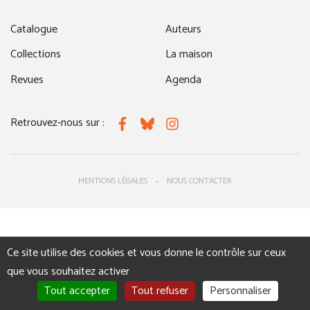
Catalogue
Auteurs
Collections
La maison
Revues
Agenda
Retrouvez-nous sur :
Facebook
Bluesky
Instagram
MENTIONS LÉGALES
NOUS CONTACTER
Ce site utilise des cookies et vous donne le contrôle sur ceux
que vous souhaitez activer
Tout accepter
Tout refuser
Personnaliser