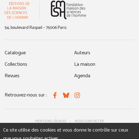
(nouvelle fenêtre)
54, boulevard Raspail – 75006 Paris
Catalogue
Auteurs
Collections
La maison
Revues
Agenda
Retrouvez-nous sur :
Facebook
Bluesky
Instagram
MENTIONS LÉGALES
NOUS CONTACTER
Ce site utilise des cookies et vous donne le contrôle sur ceux
que vous souhaitez activer