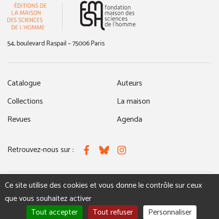
(nouvelle fenêtre)
54, boulevard Raspail – 75006 Paris
Catalogue
Auteurs
Collections
La maison
Revues
Agenda
Retrouvez-nous sur :
Facebook
Bluesky
Instagram
Ce site utilise des cookies et vous donne le contrôle sur ceux
MENTIONS LÉGALES
NOUS CONTACTER
que vous souhaitez activer
Tout accepter
Tout refuser
Personnaliser