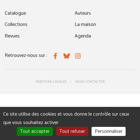
Catalogue
Auteurs
Collections
La maison
Revues
Agenda
Retrouvez-nous sur :
Facebook
Bluesky
Instagram
MENTIONS LÉGALES
NOUS CONTACTER
Ce site utilise des cookies et vous donne le contrôle sur ceux
que vous souhaitez activer
Tout accepter
Tout refuser
Personnaliser