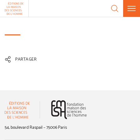
Aller au contenu
Panneau de gestion des cookies
PARTAGER
(nouvelle fenêtre)
54, boulevard Raspail – 75006 Paris