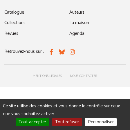
Catalogue
Auteurs
Collections
La maison
Revues
Agenda
Retrouvez-nous sur :
Facebook
Bluesky
Instagram
MENTIONS LÉGALES
NOUS CONTACTER
Ce site utilise des cookies et vous donne le contrôle sur ceux
que vous souhaitez activer
Tout accepter
Tout refuser
Personnaliser