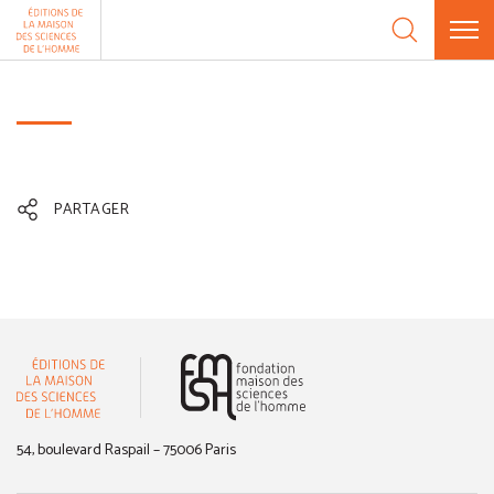
Aller au contenu
Panneau de gestion des cookies
PARTAGER
(nouvelle fenêtre)
54, boulevard Raspail – 75006 Paris