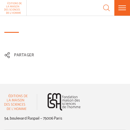
Aller au contenu
Panneau de gestion des cookies
PARTAGER
(nouvelle fenêtre)
54, boulevard Raspail – 75006 Paris