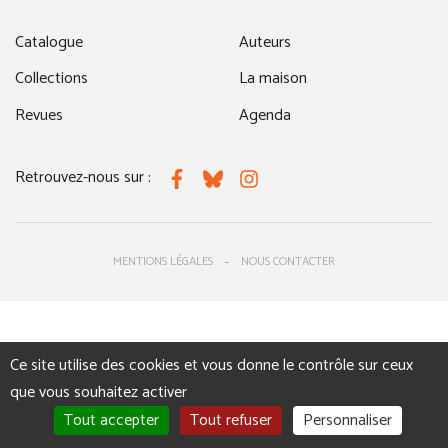
Catalogue
Auteurs
Collections
La maison
Revues
Agenda
Retrouvez-nous sur :
Facebook
Bluesky
Instagram
MENTIONS LÉGALES
NOUS CONTACTER
Ce site utilise des cookies et vous donne le contrôle sur ceux
que vous souhaitez activer
Tout accepter
Tout refuser
Personnaliser