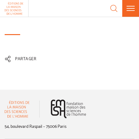
Aller au contenu
Panneau de gestion des cookies
PARTAGER
(nouvelle fenêtre)
54, boulevard Raspail – 75006 Paris