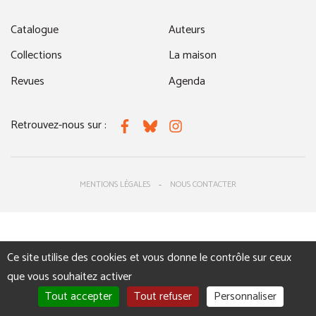
Catalogue
Auteurs
Collections
La maison
Revues
Agenda
Retrouvez-nous sur :
Facebook
Bluesky
Instagram
MENTIONS LÉGALES
NOUS CONTACTER
Ce site utilise des cookies et vous donne le contrôle sur ceux
que vous souhaitez activer
Tout accepter
Tout refuser
Personnaliser