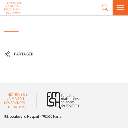
Aller au contenu
Panneau de gestion des cookies
PARTAGER
(nouvelle fenêtre)
54, boulevard Raspail – 75006 Paris