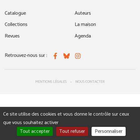
Catalogue
Auteurs
Collections
La maison
Revues
Agenda
Retrouvez-nous sur :
Facebook
Bluesky
Instagram
MENTIONS LÉGALES
NOUS CONTACTER
Ce site utilise des cookies et vous donne le contrôle sur ceux
que vous souhaitez activer
Tout accepter
Tout refuser
Personnaliser