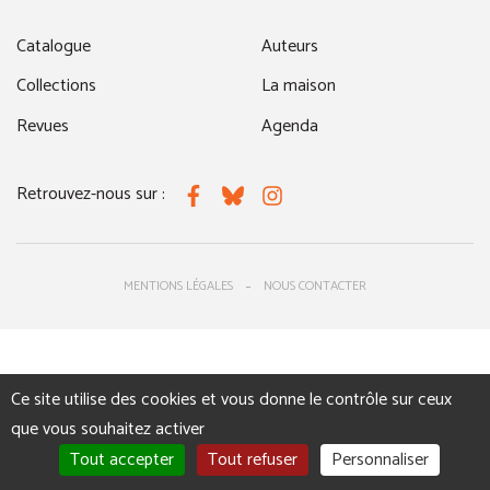
Catalogue
Auteurs
Collections
La maison
Revues
Agenda
Retrouvez-nous sur :
Facebook
Bluesky
Instagram
MENTIONS LÉGALES
NOUS CONTACTER
Ce site utilise des cookies et vous donne le contrôle sur ceux
que vous souhaitez activer
Tout accepter
Tout refuser
Personnaliser