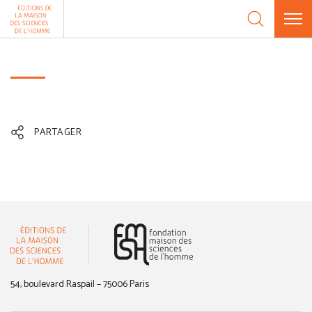
Aller au contenu
Panneau de gestion des cookies
PARTAGER
(nouvelle fenêtre)
54, boulevard Raspail – 75006 Paris