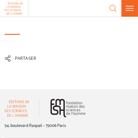
Aller au contenu
Panneau de gestion des cookies
PARTAGER
(nouvelle fenêtre)
54, boulevard Raspail – 75006 Paris