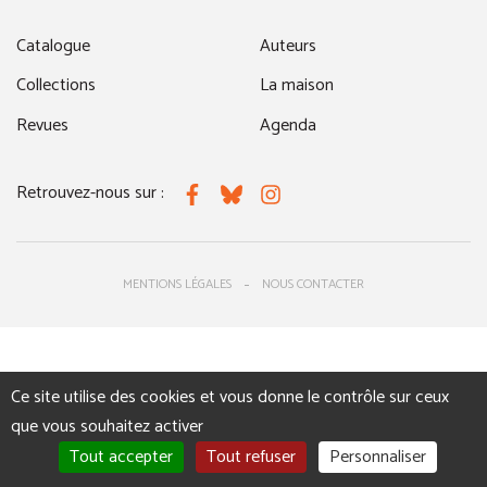
Catalogue
Auteurs
Collections
La maison
Revues
Agenda
Retrouvez-nous sur :
Facebook
Bluesky
Instagram
MENTIONS LÉGALES
NOUS CONTACTER
Ce site utilise des cookies et vous donne le contrôle sur ceux
que vous souhaitez activer
Tout accepter
Tout refuser
Personnaliser