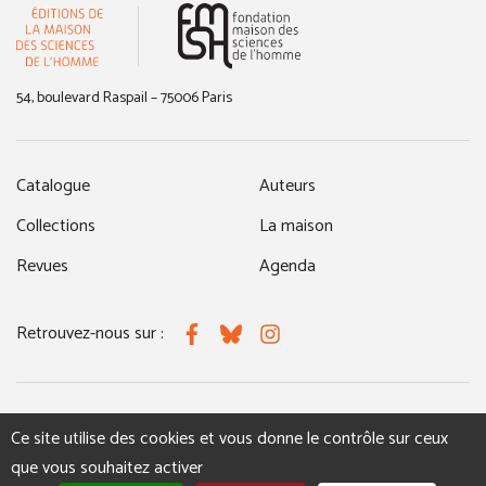
(nouvelle fenêtre)
54, boulevard Raspail – 75006 Paris
Catalogue
Auteurs
Collections
La maison
Revues
Agenda
Retrouvez-nous sur :
Facebook
Bluesky
Instagram
MENTIONS LÉGALES
NOUS CONTACTER
Ce site utilise des cookies et vous donne le contrôle sur ceux
que vous souhaitez activer