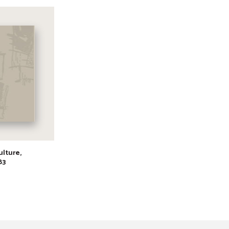
lture,
83