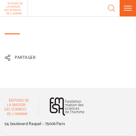
Aller au contenu
Panneau de gestion des cookies
PARTAGER
(nouvelle fenêtre)
54, boulevard Raspail – 75006 Paris