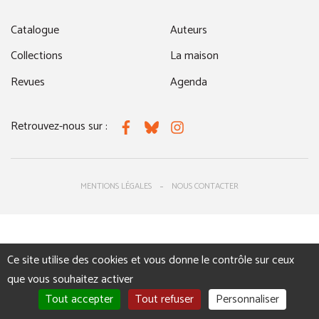
Catalogue
Auteurs
Collections
La maison
Revues
Agenda
Retrouvez-nous sur :
Facebook
Bluesky
Instagram
MENTIONS LÉGALES
NOUS CONTACTER
Ce site utilise des cookies et vous donne le contrôle sur ceux
que vous souhaitez activer
Tout accepter
Tout refuser
Personnaliser