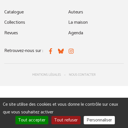
Catalogue
Auteurs
Collections
La maison
Revues
Agenda
Retrouvez-nous sur :
Facebook
Bluesky
Instagram
MENTIONS LÉGALES
NOUS CONTACTER
Ce site utilise des cookies et vous donne le contrôle sur ceux
que vous souhaitez activer
Tout accepter
Tout refuser
Personnaliser