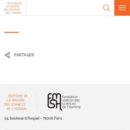
Aller au contenu
Panneau de gestion des cookies
PARTAGER
(nouvelle fenêtre)
54, boulevard Raspail – 75006 Paris