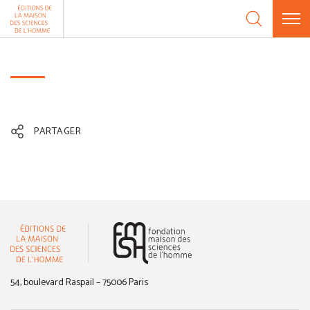
Aller au contenu
Panneau de gestion des cookies
PARTAGER
(nouvelle fenêtre)
54, boulevard Raspail – 75006 Paris