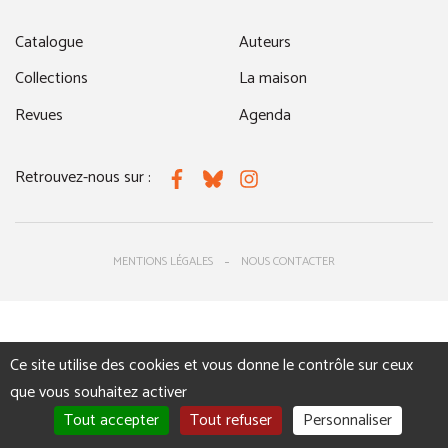
Catalogue
Auteurs
Collections
La maison
Revues
Agenda
Retrouvez-nous sur :
Facebook
Bluesky
Instagram
MENTIONS LÉGALES
NOUS CONTACTER
Ce site utilise des cookies et vous donne le contrôle sur ceux
que vous souhaitez activer
Tout accepter
Tout refuser
Personnaliser