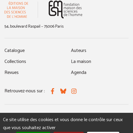
(nouvelle fenêtre)
54, boulevard Raspail – 75006 Paris
Catalogue
Auteurs
Collections
La maison
Revues
Agenda
Retrouvez-nous sur :
Facebook
Bluesky
Instagram
MENTIONS LÉGALES
NOUS CONTACTER
Ce site utilise des cookies et vous donne le contrôle sur ceux
que vous souhaitez activer