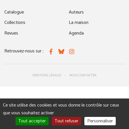
Catalogue
Auteurs
Collections
La maison
Revues
Agenda
Retrouvez-nous sur :
Facebook
Bluesky
Instagram
MENTIONS LÉGALES
NOUS CONTACTER
Ce site utilise des cookies et vous donne le contrôle sur ceux
que vous souhaitez activer
Tout accepter
Tout refuser
Personnaliser