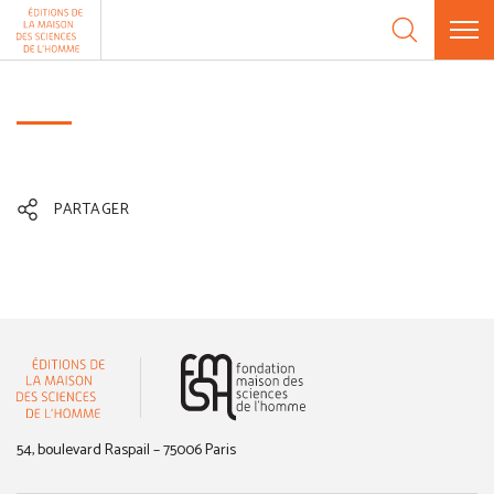
Aller au contenu
Panneau de gestion des cookies
PARTAGER
(nouvelle fenêtre)
54, boulevard Raspail – 75006 Paris