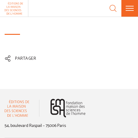
Aller au contenu
Panneau de gestion des cookies
PARTAGER
(nouvelle fenêtre)
54, boulevard Raspail – 75006 Paris