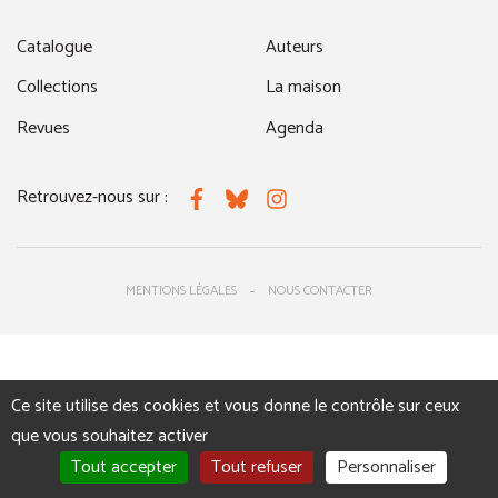
Catalogue
Auteurs
Collections
La maison
Revues
Agenda
Retrouvez-nous sur :
Facebook
Bluesky
Instagram
MENTIONS LÉGALES
NOUS CONTACTER
Ce site utilise des cookies et vous donne le contrôle sur ceux
que vous souhaitez activer
Tout accepter
Tout refuser
Personnaliser