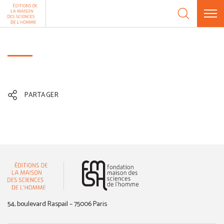
Aller au contenu
Panneau de gestion des cookies
PARTAGER
(nouvelle fenêtre)
54, boulevard Raspail – 75006 Paris