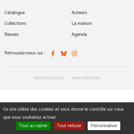
Catalogue
Auteurs
Collections
La maison
Revues
Agenda
Retrouvez-nous sur :
Facebook
Bluesky
Instagram
MENTIONS LÉGALES
NOUS CONTACTER
Ce site utilise des cookies et vous donne le contrôle sur ceux
que vous souhaitez activer
Tout accepter
Tout refuser
Personnaliser