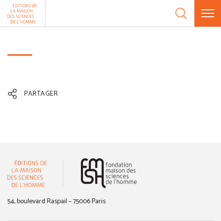
Aller au contenu
Panneau de gestion des cookies
PARTAGER
(nouvelle fenêtre)
54, boulevard Raspail – 75006 Paris