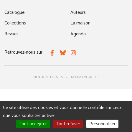
Catalogue
Auteurs
Collections
La maison
Revues
Agenda
Retrouvez-nous sur :
Facebook
Bluesky
Instagram
MENTIONS LÉGALES
NOUS CONTACTER
Ce site utilise des cookies et vous donne le contrôle sur ceux
que vous souhaitez activer
Tout accepter
Tout refuser
Personnaliser