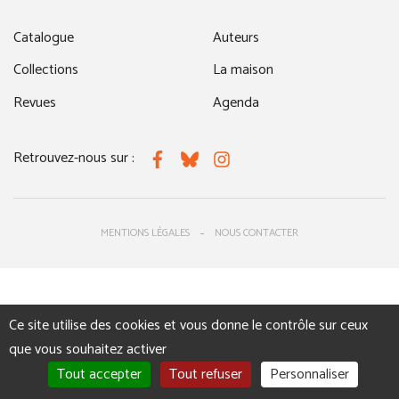
Catalogue
Auteurs
Collections
La maison
Revues
Agenda
Retrouvez-nous sur :
Facebook
Bluesky
Instagram
MENTIONS LÉGALES
NOUS CONTACTER
Ce site utilise des cookies et vous donne le contrôle sur ceux
que vous souhaitez activer
Tout accepter
Tout refuser
Personnaliser