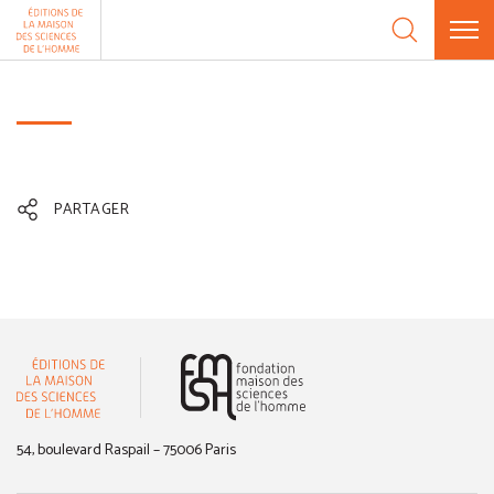
Aller au contenu
Panneau de gestion des cookies
PARTAGER
(nouvelle fenêtre)
54, boulevard Raspail – 75006 Paris