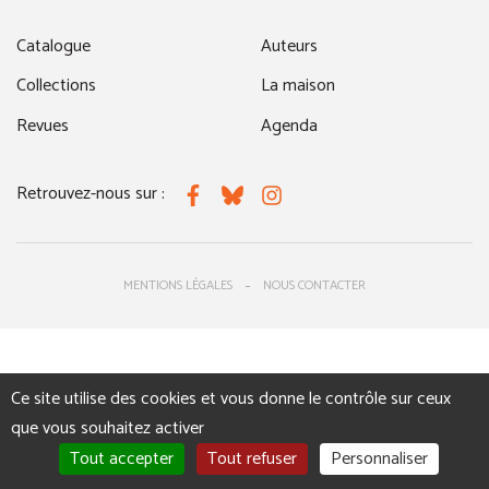
Catalogue
Auteurs
Collections
La maison
Revues
Agenda
Retrouvez-nous sur :
Facebook
Bluesky
Instagram
MENTIONS LÉGALES
NOUS CONTACTER
Ce site utilise des cookies et vous donne le contrôle sur ceux
que vous souhaitez activer
Tout accepter
Tout refuser
Personnaliser