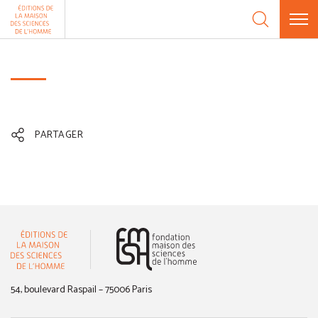
Aller au contenu
Panneau de gestion des cookies
PARTAGER
(nouvelle fenêtre)
54, boulevard Raspail – 75006 Paris