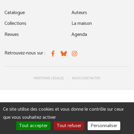
Catalogue
Auteurs
Collections
La maison
Revues
Agenda
Retrouvez-nous sur :
Facebook
Bluesky
Instagram
MENTIONS LÉGALES
NOUS CONTACTER
Ce site utilise des cookies et vous donne le contrôle sur ceux
que vous souhaitez activer
Tout accepter
Tout refuser
Personnaliser