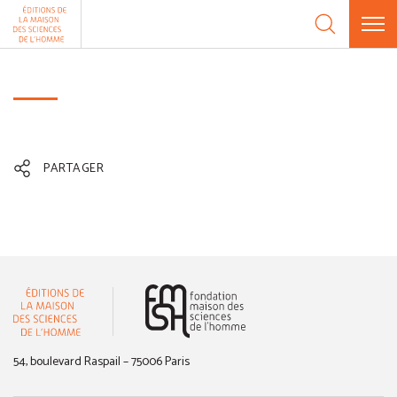
Aller au contenu
Panneau de gestion des cookies
PARTAGER
(nouvelle fenêtre)
54, boulevard Raspail – 75006 Paris